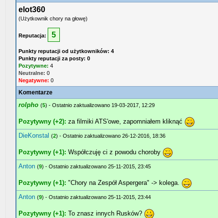
elot360
(Użytkownik chory na głowę)
5
Reputacja:
Punkty reputacji od użytkowników: 4
Punkty reputacji za posty: 0
Pozytywne:
4
Neutralne:
0
Negatywne:
0
Komentarze
rolpho
(
5
) - Ostatnio zaktualizowano 19-03-2017, 12:29
Pozytywny (+2):
za filmiki ATS'owe, zapomniałem kliknąć
DieKonstal
(
2
) - Ostatnio zaktualizowano 26-12-2016, 18:36
Pozytywny (+1):
Współczuję ci z powodu choroby
Anton
(
9
) - Ostatnio zaktualizowano 25-11-2015, 23:45
Pozytywny (+1):
"Chory na Zespół Aspergera" -> kolega.
Anton
(
9
) - Ostatnio zaktualizowano 25-11-2015, 23:44
Pozytywny (+1):
To znasz innych Rusków?