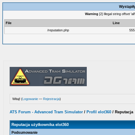
Wystąpił
Warning
[2] Illegal string offset '
File
Line
/reputation.php
555
Witaj! (
Logowanie
—
Rejestracja
)
ATS Forum - Advanced Tram Simulator
/
Profil elot360
/
Reputacja
Reputacja użytkownika elot360
Podsumowanie