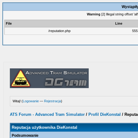
Wystąpił
Warning
[2] Illegal string offset '
File
Line
/reputation.php
555
Witaj! (
Logowanie
—
Rejestracja
)
ATS Forum - Advanced Tram Simulator
/
Profil DieKonstal
/
Reputa
Reputacja użytkownika DieKonstal
Podsumowanie