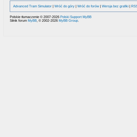
Advanced Tram Simulator
|
Wróć do góry
|
Wróć do forów
|
Wersja bez grafiki
|
RS
Polskie tłumaczenie © 2007-2026
Polski Support MyBB
Silnik forum
MyBB
, © 2002-2026
MyBB Group
.