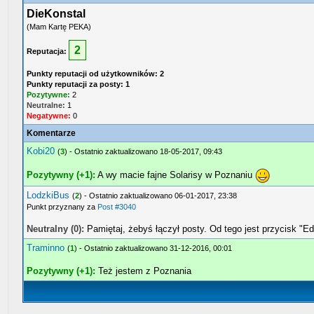
DieKonstal
(Mam Kartę PEKA)
2
Reputacja:
Punkty reputacji od użytkowników: 2
Punkty reputacji za posty: 1
Pozytywne:
2
Neutralne:
1
Negatywne:
0
Komentarze
Kobi20
(
3
) - Ostatnio zaktualizowano 18-05-2017, 09:43
Pozytywny (+1):
A wy macie fajne Solarisy w Poznaniu
LodzkiBus
(
2
) - Ostatnio zaktualizowano 06-01-2017, 23:38
Punkt przyznany za
Post #3040
Neutralny (0):
Pamiętaj, żebyś łączył posty. Od tego jest przycisk "Ed
Traminno
(
1
) - Ostatnio zaktualizowano 31-12-2016, 00:01
Pozytywny (+1):
Też jestem z Poznania