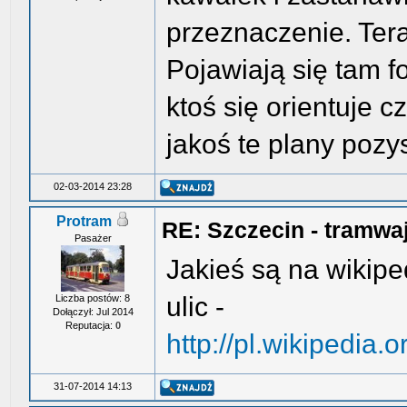
przeznaczenie. Teraz
Pojawiają się tam f
ktoś się orientuje c
jakoś te plany poz
02-03-2014 23:28
Protram
RE: Szczecin - tramwa
Pasażer
Jakieś są na wikipe
ulic -
Liczba postów: 8
Dołączył: Jul 2014
Reputacja:
0
http://pl.wikipedia
31-07-2014 14:13