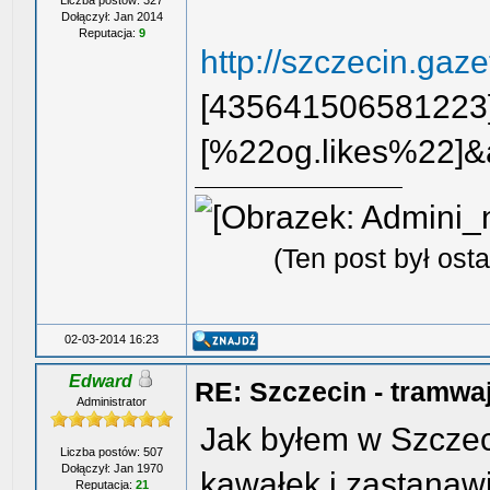
Liczba postów: 327
Dołączył: Jan 2014
Reputacja:
9
http://szczecin.gaz
[435641506581223
[%22og.likes%22]&
(Ten post był os
02-03-2014 16:23
Edward
RE: Szczecin - tramwa
Administrator
Jak byłem w Szczec
Liczba postów: 507
Dołączył: Jan 1970
kawałek i zastanawi
Reputacja:
21