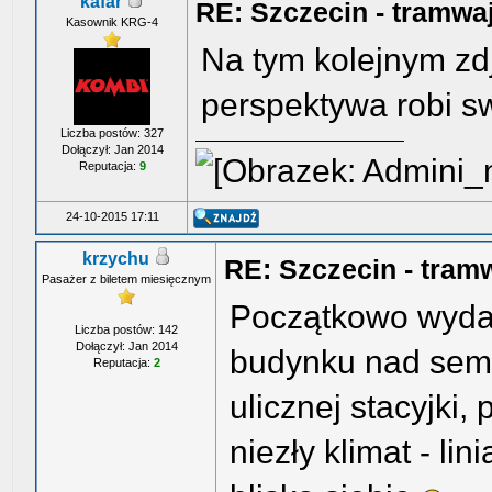
kafar
RE: Szczecin - tramwa
Kasownik KRG-4
Na tym kolejnym zdj
perspektywa robi s
Liczba postów: 327
Dołączył: Jan 2014
Reputacja:
9
24-10-2015 17:11
krzychu
RE: Szczecin - tram
Pasażer z biletem miesięcznym
Początkowo wydaw
Liczba postów: 142
Dołączył: Jan 2014
budynku nad semaf
Reputacja:
2
ulicznej stacyjki, 
niezły klimat - lin