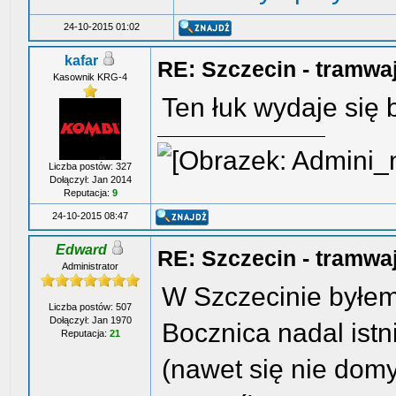
24-10-2015 01:02
kafar
RE: Szczecin - tramwa
Kasownik KRG-4
Ten łuk wydaje się 
Liczba postów: 327
Dołączył: Jan 2014
Reputacja:
9
24-10-2015 08:47
Edward
RE: Szczecin - tramwa
Administrator
W Szczecinie byłem 
Liczba postów: 507
Dołączył: Jan 1970
Bocznica nadal istni
Reputacja:
21
(nawet się nie dom