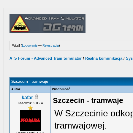
Witaj! (
Logowanie
—
Rejestracja
)
ATS Forum - Advanced Tram Simulator
/
Realna komunikacja
/
Sys
Szczecin - tramwaje
Autor
Wiadomość
kafar
Szczecin - tramwaje
Kasownik KRG-4
W Szczecinie odkopa
tramwajowej.