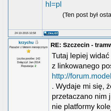
hl=pl
(Ten post był os
24-10-2015 10:58
krzychu
RE: Szczecin - tram
Pasażer z biletem miesięcznym
Tutaj lepiej wida
Liczba postów: 142
Dołączył: Jan 2014
z linkowanego po
Reputacja:
2
http://forum.mode
. Wydaje mi się, ż
przetaczano nim 
nie platformy kol