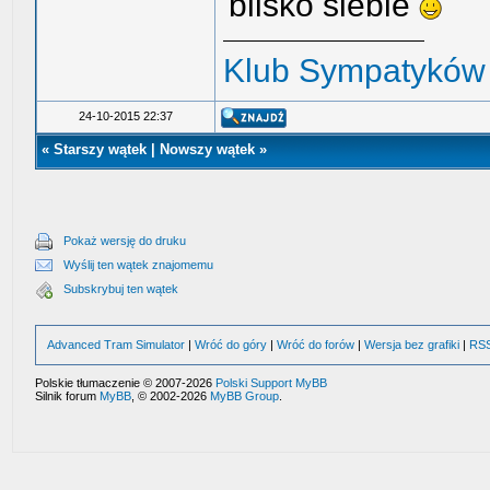
blisko siebie
Klub Sympatyków 
24-10-2015 22:37
«
Starszy wątek
|
Nowszy wątek
»
Pokaż wersję do druku
Wyślij ten wątek znajomemu
Subskrybuj ten wątek
Advanced Tram Simulator
|
Wróć do góry
|
Wróć do forów
|
Wersja bez grafiki
|
RS
Polskie tłumaczenie © 2007-2026
Polski Support MyBB
Silnik forum
MyBB
, © 2002-2026
MyBB Group
.