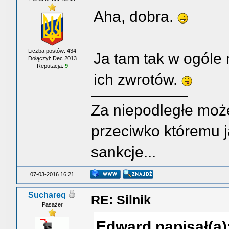
Aha, dobra.
Liczba postów: 434
Ja tam tak w ogóle 
Dołączył: Dec 2013
Reputacja:
9
ich zwrotów.
Za niepodległe może
przeciwko któremu j
sankcje...
07-03-2016 16:21
Suchareq
RE: Silnik
Pasażer
Edward napisał(a)