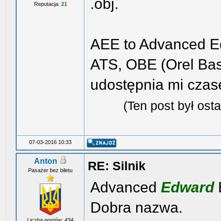
.obj.
Reputacja:
21
AEE to Advanced Ed
ATS, OBE (Orel Basi
udostępnia mi czase
(Ten post był os
07-03-2016 10:33
Anton
RE: Silnik
Pasażer bez biletu
Advanced
Edward
Dobra nazwa.
Liczba postów: 434