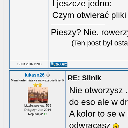
I jeszcze jedno:
Czym otwierać pliki
Pieszy? Nie, rowerz
(Ten post był os
12-03-2016 19:08
lukasn26
RE: Silnik
Mam kartę miejską na wszytkie linie :P
Nie otworzysz .
do eso ale w d
Liczba postów: 553
Dołączył: Jan 2014
A kolor to se 
Reputacja:
12
odwracasz