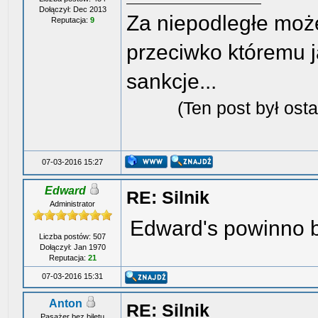
Dołączył: Dec 2013
Za niepodległe może
Reputacja:
9
przeciwko któremu j
sankcje...
(Ten post był os
07-03-2016 15:27
Edward
RE: Silnik
Administrator
Edward's powinno 
Liczba postów: 507
Dołączył: Jan 1970
Reputacja:
21
07-03-2016 15:31
Anton
RE: Silnik
Pasażer bez biletu