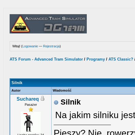
Witaj! (
Logowanie
—
Rejestracja
)
ATS Forum - Advanced Tram Simulator
/
Programy
/
ATS Classic?
Silnik
Autor
Wiadomość
Suchareq
Silnik
Pasażer
Na jakim silniku je
Pieszy? Nie, rowerz