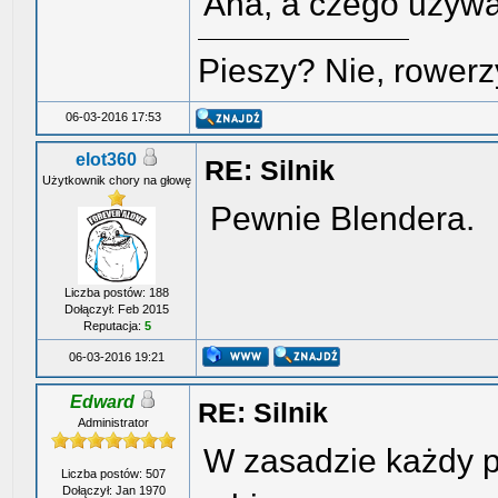
Aha, a czego używ
Pieszy? Nie, rowerz
06-03-2016 17:53
elot360
RE: Silnik
Użytkownik chory na głowę
Pewnie Blendera.
Liczba postów: 188
Dołączył: Feb 2015
Reputacja:
5
06-03-2016 19:21
Edward
RE: Silnik
Administrator
W zasadzie każdy p
Liczba postów: 507
Dołączył: Jan 1970