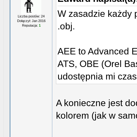
W zasadzie każdy p
Liczba postów: 24
Dołączył: Jan 2016
.obj.
Reputacja:
1
AEE to Advanced Ed
ATS, OBE (Orel Basi
udostępnia mi czase
A konieczne jest d
kolorem (jak w samo