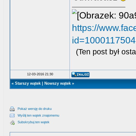
https://www.fac
id=100011750
(Ten post był os
12-03-2016 21:30
«
Starszy wątek
|
Nowszy wątek
»
Pokaż wersję do druku
Wyślij ten wątek znajomemu
Subskrybuj ten wątek