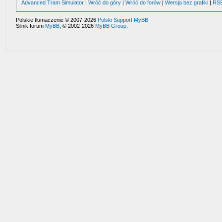
Advanced Tram Simulator
|
Wróć do góry
|
Wróć do forów
|
Wersja bez grafiki
|
RS
Polskie tłumaczenie © 2007-2026
Polski Support MyBB
Silnik forum
MyBB
, © 2002-2026
MyBB Group
.