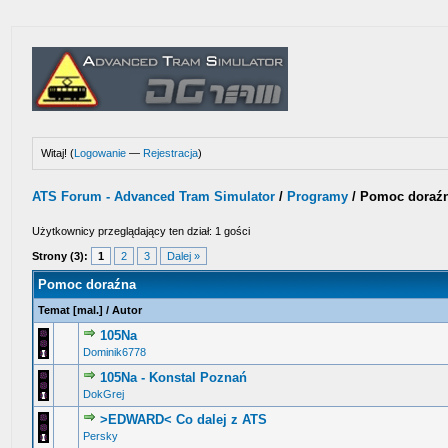
Witaj! (
Logowanie
—
Rejestracja
)
ATS Forum - Advanced Tram Simulator
/
Programy
/
Pomoc doraź
Użytkownicy przeglądający ten dział: 1 gości
Strony (3):
1
2
3
Dalej »
Pomoc doraźna
Temat
[
mal.
]
/
Autor
105Na
0 głosów - średnia ocena: 0 na 5 gwiazdek
1
2
3
4
5
Dominik6778
105Na - Konstal Poznań
0 głosów - średnia ocena: 0 na 5 gwiazdek
1
2
3
4
5
DokGrej
>EDWARD< Co dalej z ATS
0 głosów - średnia ocena: 0 na 5 gwiazdek
1
2
3
4
5
Persky