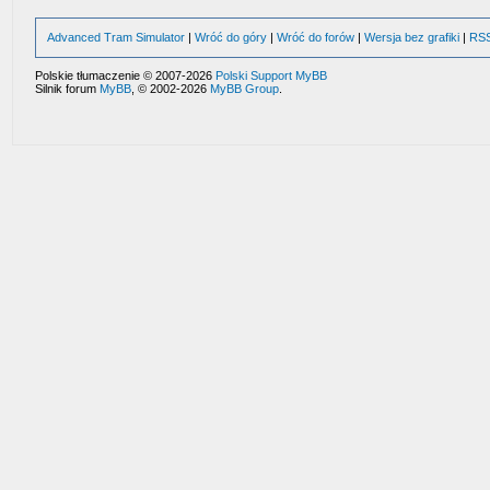
Advanced Tram Simulator
|
Wróć do góry
|
Wróć do forów
|
Wersja bez grafiki
|
RS
Polskie tłumaczenie © 2007-2026
Polski Support MyBB
Silnik forum
MyBB
, © 2002-2026
MyBB Group
.