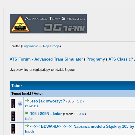
Witaj! (
Logowanie
—
Rejestracja
)
ATS Forum - Advanced Tram Simulator
/
Programy
/
ATS Classic?
Użytkownicy przeglądający ten dział: 6 gości
Tabor
Temat
[
mal.
]
/
Autor
.eso jak otworzyc?
(Stron:
1
2
)
1 głosów - średnia ocena: 1 na 5 gwiazdek
1
2
3
4
5
kewin111
105 i 805N - kafar
(Stron:
1
2
3
4
)
1 głosów - średnia ocena: 5 na 5 gwiazdek
1
2
3
4
5
kafar
<<<< EDWARD<<<<<< Naprawa modelu Śląskiej 105 by 
0 głosów - średnia ocena: 0 na 5 gwiazdek
1
2
3
4
5
Impuls