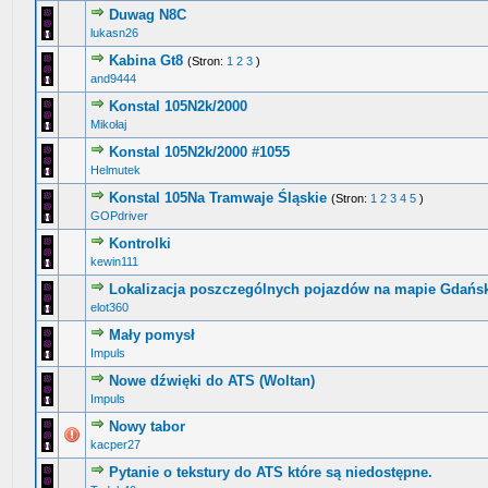
Duwag N8C
1 głosów - średnia ocena: 5 na 5 gwiazdek
1
2
3
4
5
lukasn26
Kabina Gt8
(Stron:
1
2
3
)
0 głosów - średnia ocena: 0 na 5 gwiazdek
1
2
3
4
5
and9444
Konstal 105N2k/2000
1 głosów - średnia ocena: 5 na 5 gwiazdek
1
2
3
4
5
Mikołaj
Konstal 105N2k/2000 #1055
2 głosów - średnia ocena: 4 na 5 gwiazdek
1
2
3
4
5
Helmutek
Konstal 105Na Tramwaje Śląskie
(Stron:
1
2
3
4
5
)
1 głosów - średnia ocena: 5 na 5 gwiazdek
1
2
3
4
5
GOPdriver
Kontrolki
0 głosów - średnia ocena: 0 na 5 gwiazdek
1
2
3
4
5
kewin111
Lokalizacja poszczególnych pojazdów na mapie Gdańsk
1 głosów - średnia ocena: 5 na 5 gwiazdek
1
2
3
4
5
elot360
Mały pomysł
0 głosów - średnia ocena: 0 na 5 gwiazdek
1
2
3
4
5
Impuls
Nowe dźwięki do ATS (Woltan)
0 głosów - średnia ocena: 0 na 5 gwiazdek
1
2
3
4
5
Impuls
Nowy tabor
0 głosów - średnia ocena: 0 na 5 gwiazdek
1
2
3
4
5
kacper27
Pytanie o tekstury do ATS które są niedostępne.
0 głosów - średnia ocena: 0 na 5 gwiazdek
1
2
3
4
5