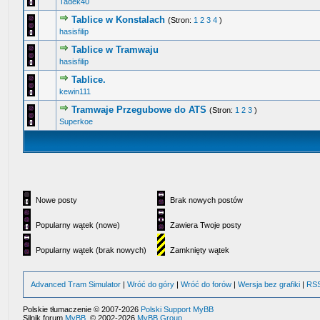
Tadek40
Tablice w Konstalach
(Stron:
1
2
3
4
)
4 głosów - średnia ocena: 4.25 na 5 gwiazdek
1
2
3
4
5
hasisfilip
Tablice w Tramwaju
0 głosów - średnia ocena: 0 na 5 gwiazdek
1
2
3
4
5
hasisfilip
Tablice.
0 głosów - średnia ocena: 0 na 5 gwiazdek
1
2
3
4
5
kewin111
Tramwaje Przegubowe do ATS
(Stron:
1
2
3
)
2 głosów - średnia ocena: 3 na 5 gwiazdek
1
2
3
4
5
Superkoe
Nowe posty
Brak nowych postów
Popularny wątek (nowe)
Zawiera Twoje posty
Popularny wątek (brak nowych)
Zamknięty wątek
Advanced Tram Simulator
|
Wróć do góry
|
Wróć do forów
|
Wersja bez grafiki
|
RS
Polskie tłumaczenie © 2007-2026
Polski Support MyBB
Silnik forum
MyBB
, © 2002-2026
MyBB Group
.